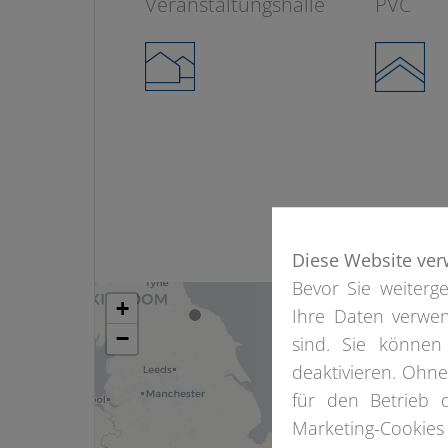
Veranstaltungshalle
PVC
Diese Website ver
Bevor Sie weiterge
+
Ihre Daten verwen
−
sind. Sie können
deaktivieren. Ohn
für den Betrieb 
Marketing-Cookies