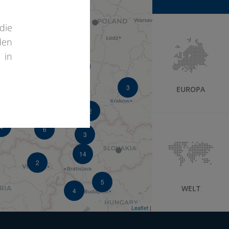
5
die
den
 in
3
3
EUROPA
4
2
4
6
3
14
2
5
WELT
4
2
Leaflet
| ©
OpenStreetMap
©
CartoDB
3