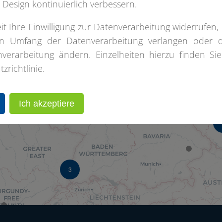
 Design kontinuierlich verbessern.
it Ihre Einwilligung zur Datenverarbeitung widerrufen, 
3
n Umfang der Datenverarbeitung verlangen oder 
erarbeitung ändern. Einzelheiten hierzu finden Sie
4
richtlinie.
8
Ich akzeptiere
3
3