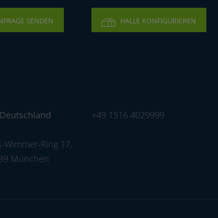
9
NFRAGE SENDEN
HALLE KONFIGURIEREN
5
4
2
 Deutschland
+49 1516 4029999
3
-Wimmer-Ring 17
,
539 München