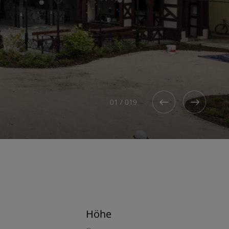
01
/
019
Höhe