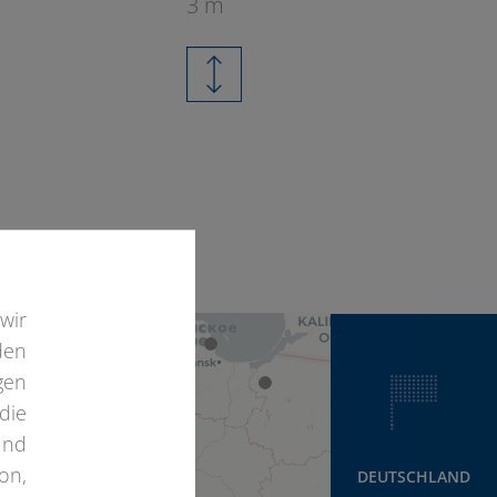
3 m
4
wir
den
gen
die
und
on,
DEUTSCHLAND