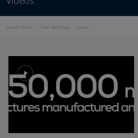
Videos
Protan Elmark
-
Über die Firma
-
Videos