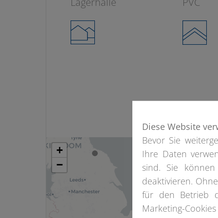
Lagerhalle
PVC
Diese Website ver
Bevor Sie weiterge
+
Ihre Daten verwen
−
sind. Sie können
deaktivieren. Ohn
für den Betrieb 
Marketing-Cookies