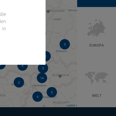
5
die
den
 in
3
3
EUROPA
4
2
4
6
3
14
2
5
WELT
4
2
Leaflet
| ©
OpenStreetMap
©
CartoDB
3