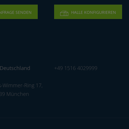
9
NFRAGE SENDEN
HALLE KONFIGURIEREN
5
4
2
 Deutschland
+49 1516 4029999
3
-Wimmer-Ring 17
,
539 München