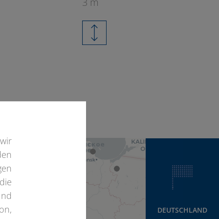
3 m
4
wir
den
gen
die
und
on,
DEUTSCHLAND