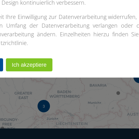
 Design kontinuierlich verbessern.
it Ihre Einwilligung zur Datenverarbeitung widerrufen, 
3
n Umfang der Datenverarbeitung verlangen oder 
erarbeitung ändern. Einzelheiten hierzu finden Sie
4
richtlinie.
8
Ich akzeptiere
3
3