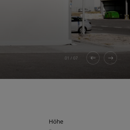
01
/
07
Höhe