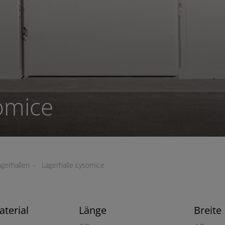
omice
agerhallen
-
Lagerhalle Łysomice
2
terial
Länge
Breite