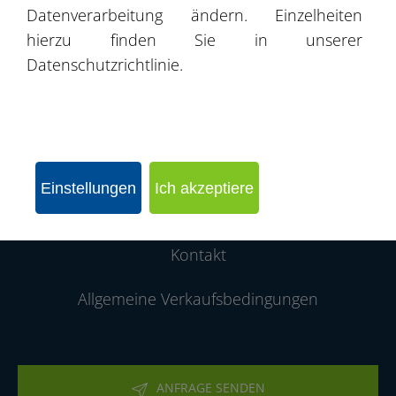
Datenverarbeitung ändern. Einzelheiten
Produktkatalog
hierzu finden Sie in unserer
Datenschutzrichtlinie.
Angebote
Projekte / Realisierungen
Partnernetzwerk
Einstellungen
Ich akzeptiere
Über die Firma
Kontakt
Allgemeine Verkaufsbedingungen
ANFRAGE SENDEN