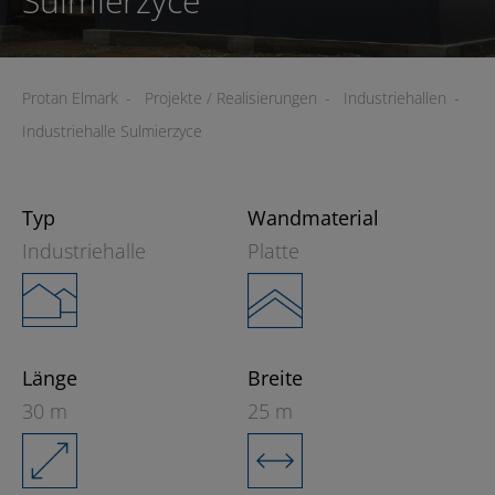
Sulmierzyce
Protan Elmark
-
Projekte / Realisierungen
-
Industriehallen
-
Industriehalle Sulmierzyce
Typ
Wandmaterial
Industriehalle
Platte
Länge
Breite
30 m
25 m