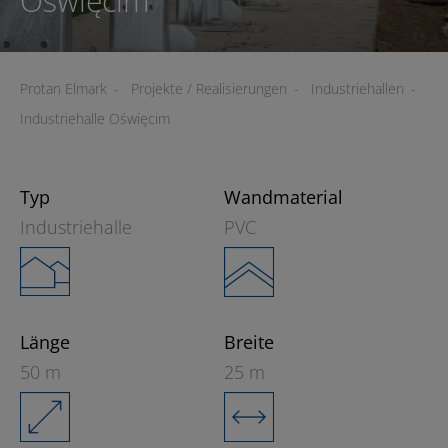
Oświęcim
Protan Elmark
-
Projekte / Realisierungen
-
Industriehallen
-
Industriehalle Oświęcim
Typ
Wandmaterial
Industriehalle
PVC
Länge
Breite
50 m
25 m