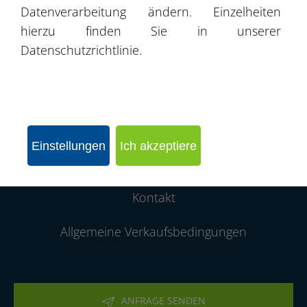
Datenverarbeitung ändern. Einzelheiten
Produktkatalog
hierzu finden Sie in unserer
Datenschutzrichtlinie.
Angebote
Projekte / Realisierungen
Partnernetzwerk
Einstellungen
Ich akzeptiere
Über die Firma
Kontakt
Allgemeine Verkaufsbedingungen
ANFRAGE SENDEN