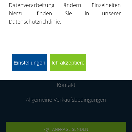
Datenverarbeitung ändern. Einzelheiten
Produktkatalog
hierzu finden Sie in unserer
Datenschutzrichtlinie.
Angebote
Projekte / Realisierungen
Partnernetzwerk
Einstellungen
Ich akzeptiere
Über die Firma
Kontakt
Allgemeine Verkaufsbedingungen
ANFRAGE SENDEN