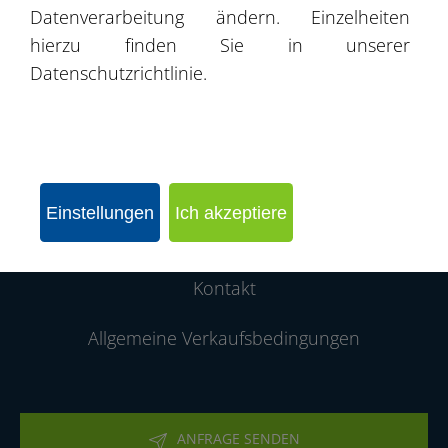
Datenverarbeitung ändern. Einzelheiten
Produktkatalog
hierzu finden Sie in unserer
Datenschutzrichtlinie.
Angebote
Projekte / Realisierungen
Partnernetzwerk
Einstellungen
Ich akzeptiere
Über die Firma
Kontakt
Allgemeine Verkaufsbedingungen
ANFRAGE SENDEN