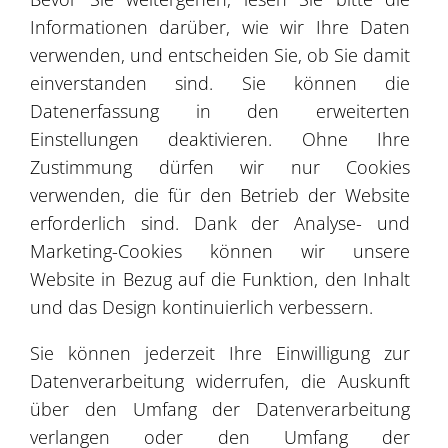
Informationen darüber, wie wir Ihre Daten
verwenden, und entscheiden Sie, ob Sie damit
3
einverstanden sind. Sie können die
Datenerfassung in den erweiterten
4
Einstellungen deaktivieren. Ohne Ihre
Zustimmung dürfen wir nur Cookies
verwenden, die für den Betrieb der Website
8
3
erforderlich sind. Dank der Analyse- und
4
Marketing-Cookies können wir unsere
Website in Bezug auf die Funktion, den Inhalt
und das Design kontinuierlich verbessern.
3
Sie können jederzeit Ihre Einwilligung zur
Leaflet
| ©
OpenStreetMap
©
CartoDB
Datenverarbeitung widerrufen, die Auskunft
über den Umfang der Datenverarbeitung
Referenzen
verlangen oder den Umfang der