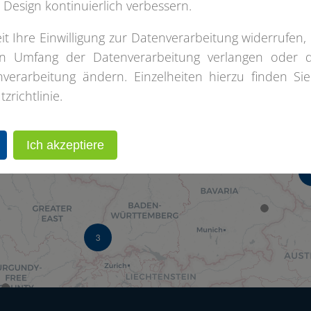
 Design kontinuierlich verbessern.
it Ihre Einwilligung zur Datenverarbeitung widerrufen, 
3
n Umfang der Datenverarbeitung verlangen oder 
erarbeitung ändern. Einzelheiten hierzu finden Sie
4
richtlinie.
8
Ich akzeptiere
3
3