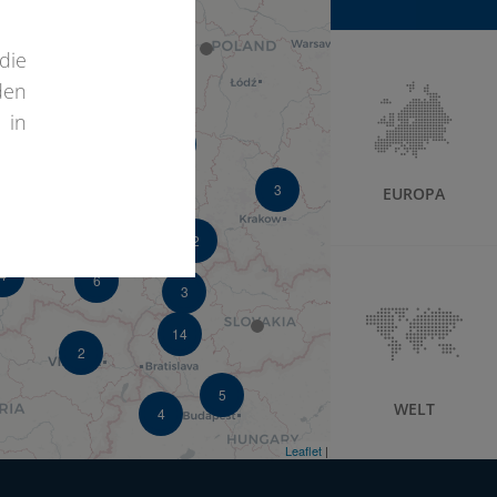
5
die
den
 in
3
3
EUROPA
4
2
4
6
3
14
2
5
WELT
4
2
Leaflet
| ©
OpenStreetMap
©
CartoDB
3