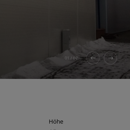
01
/
07
Höhe