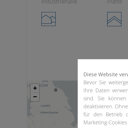
Industriehalle
Platte
Diese Website ver
Bevor Sie weiterge
+
Ihre Daten verwen
−
sind. Sie können
deaktivieren. Ohn
für den Betrieb 
Marketing-Cookies