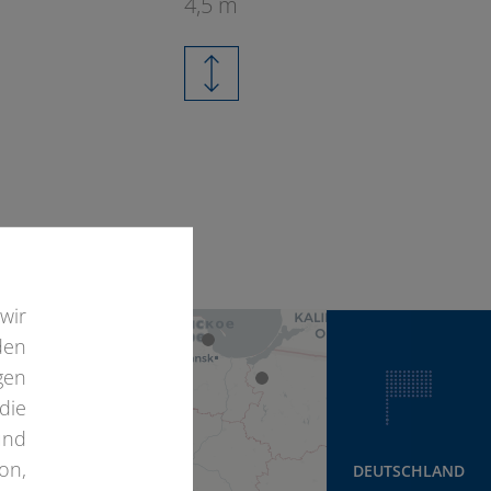
4,5 m
4
wir
den
gen
die
und
on,
DEUTSCHLAND