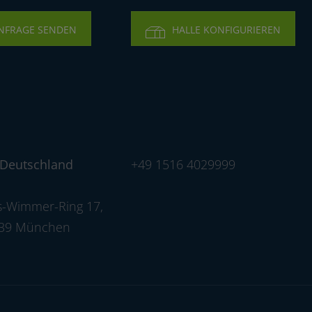
9
NFRAGE SENDEN
HALLE KONFIGURIEREN
5
4
2
 Deutschland
+49 1516 4029999
3
-Wimmer-Ring 17
,
539 München